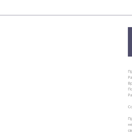
Пр
Ра
Вр
По
Р
Со
П
н
с