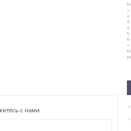
В 
1.
2.
3.
4.
5.
6.
7.
П
ра
житесь с нами