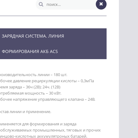
ЗАРЯДНАЯ СИСТЕМА. ЛИНИЯ
ФОРМИРОВАНИЯ АКБ ACS
оизводительность линии – 180 шт.
бочее давление рециркуляции кислоты – 0,3мПа
емя заряда – 36ч (2В); 24ч. (12В)
требляемая мощность – 30 кВт.
абочее напряжение управляющего клапана – 24В.
став линии и применение.
рименяется для формирования и заряда
еобслуживаемых промышленных, тяговых и прочих
винцово-кислотных аккумулятроных батарей.